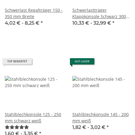
Schwerlast Regalträger 150 -
Schwerlastträger
350 mm Breite
Klappkonsole Schwarz 300-
560 mm WSF
4,02 € -
8,25 €
*
10,33 € -
32,99 €
*
TOP BEWERTET
AUF LAGER
Stahlblechkonsole 125 - 250
Stahlblechkonsole 145 - 200
mm schwarz weiß
mm weiß
1,82 € -
3,02 €
*
1,60 € -
3,35 €
*