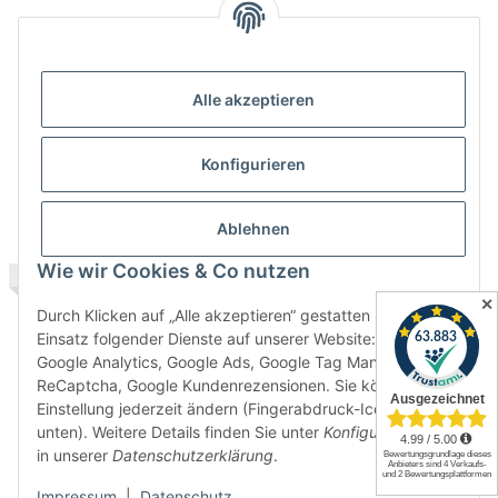
Stahlkonsole 200-300 WSWP
Stahlkonsole EXTREME 200 -
Alle akzeptieren
500 mm
2,58 € -
3,25 €
*
10,12 € -
16,94 €
*
Konfigurieren
Ablehnen
Wie wir Cookies & Co nutzen
TOP BEWERTET
AUF LAGER
✕
Durch Klicken auf „Alle akzeptieren“ gestatten Sie den
Einsatz folgender Dienste auf unserer Website: YouTube,
Google Analytics, Google Ads, Google Tag Manager,
ReCaptcha, Google Kundenrezensionen. Sie können die
Einstellung jederzeit ändern (Fingerabdruck-Icon links
unten). Weitere Details finden Sie unter
Konfigurieren
und
in unserer
Datenschutzerklärung
.
Stahlkonsole STRONG 200 -
Unsichtbarer
500 mm
Regalbodenträger CLEAR,
Impressum
|
Datenschutz