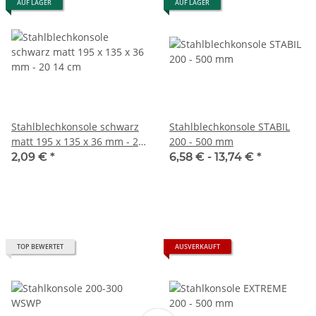
AUF LAGER
AUF LAGER
Stahlblechkonsole schwarz
Stahlblechkonsole STABIL
matt 195 x 135 x 36 mm - 20
200 - 500 mm
14 cm
2,09 €
*
6,58 € -
13,74 €
*
TOP BEWERTET
AUSVERKAUFT