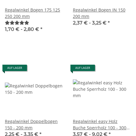
Regalwinkel Bogen 175 125
Regalwinkel Bogen IN 150
250 200 mm
200 mm
2,37 € -
3,25 €
*
1,70 € -
2,80 €
*
AUF LAGER
AUF LAGER
Regalwinkel Doppelbogen
Regalwinkel easy Holz
150 - 200 mm
Buche Sperrholz 100 - 300
mm
2,25 € -
3,35 €
*
3,57 € -
9,02 €
*