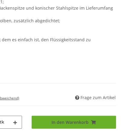
1;
ackenspitze und konischer Stahlspitze im Lieferumfang
lben, zusätzlich abgedichtet;
 dem es einfach ist, den Flüssigkeitsstand zu
Frage zum Artikel
abweichend)
tk
In den Warenkorb