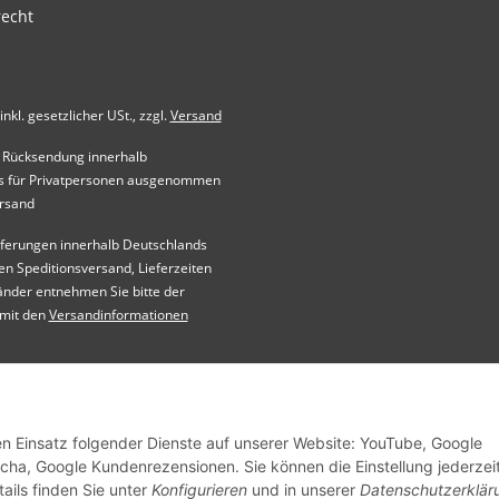
recht
inkl. gesetzlicher USt., zzgl.
Versand
 Rücksendung innerhalb
s für Privatpersonen ausgenommen
ersand
Lieferungen innerhalb Deutschlands
 Speditionsversand, Lieferzeiten
änder entnehmen Sie bitte der
 mit den
Versandinformationen
© Bresko GmbH | Cached by
ecomDATA LiteSpeed Cache
den Einsatz folgender Dienste auf unserer Website: YouTube, Google
ha, Google Kundenrezensionen. Sie können die Einstellung jederzei
ails finden Sie unter
Konfigurieren
und in unserer
Datenschutzerklär