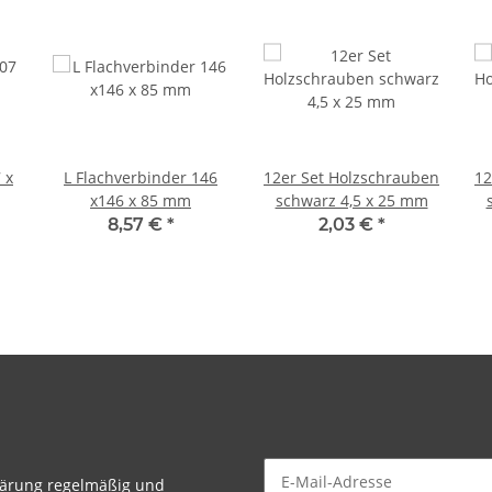
 x
L Flachverbinder 146
12er Set Holzschrauben
12
x146 x 85 mm
schwarz 4,5 x 25 mm
8,57 €
*
2,03 €
*
lärung
regelmäßig und