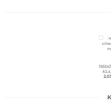
Holzsc
4,5 x
2,0
K