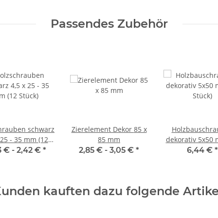
Passendes Zubehör
hrauben schwarz
Zierelement Dekor 85 x
Holzbauschra
 25 - 35 mm (12
85 mm
dekorativ 5x50
Stück)
Stück)
3 € -
2,42 €
*
2,85 € -
3,05 €
*
6,44 €
*
unden kauften dazu folgende Artike