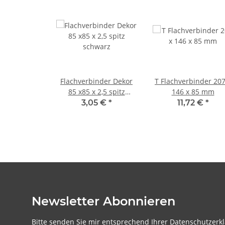
Flachverbinder Dekor
T Flachverbinder 207
85 x85 x 2,5 spitz
146 x 85 mm
schwarz
3,05 €
*
11,72 €
*
Newsletter Abonnieren
Bitte senden Sie mir entsprechend Ihrer
Datenschutzerk