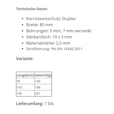
Technische Daten:
Korrosionsschutz: Duplex
Breite: 85 mm
Bohrungen: 5 mm, 7 mm versenkt
Vierkantloch: 10 x 3 mm
Materialstärke: 2,5 mm
Zertifizierung: PN-EN-14545:2011
Variante:
Länge[mm]
Gewicht[g]
76
130
116
196
156
261
Lieferumfang:
1 Stk.