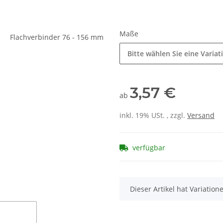
Maße
Bitte wählen Sie eine Variat
3,57 €
ab
inkl. 19% USt. , zzgl.
Versand
verfügbar
x
Dieser Artikel hat Variatio