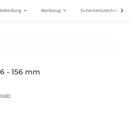
Bekleidung
Werkzeug
Sicherheitszeichen & Schil
76 - 156 mm
binder