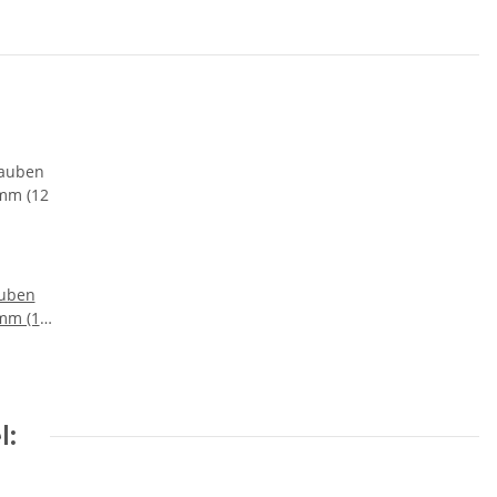
uben
 mm (12
l: