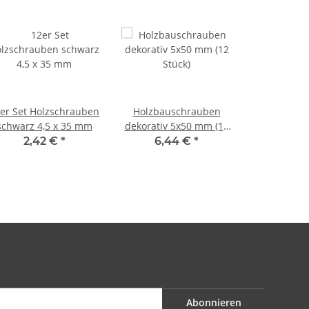
er Set Holzschrauben
Holzbauschrauben
schwarz 4,5 x 35 mm
dekorativ 5x50 mm (12
Stück)
2,42 €
*
6,44 €
*
Abonnieren