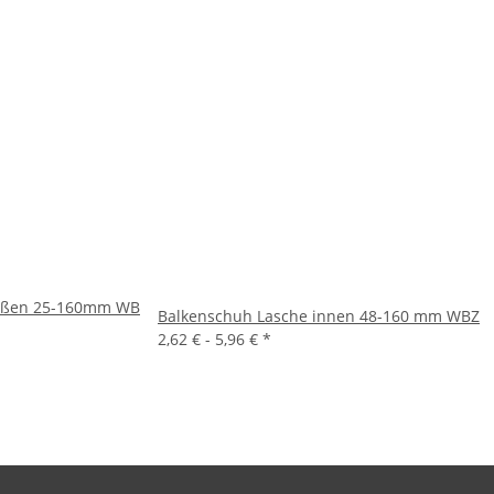
außen 25-160mm WB
Balkenschuh Lasche innen 48-160 mm WBZ
2,62 € -
5,96 €
*