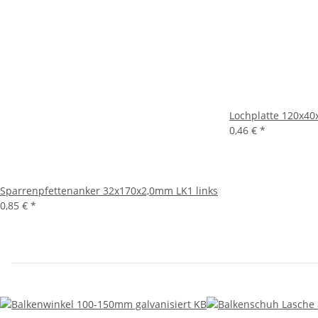
Lochplatte 120x4
0,46 €
*
Sparrenpfettenanker 32x170x2,0mm LK1 links
0,85 €
*