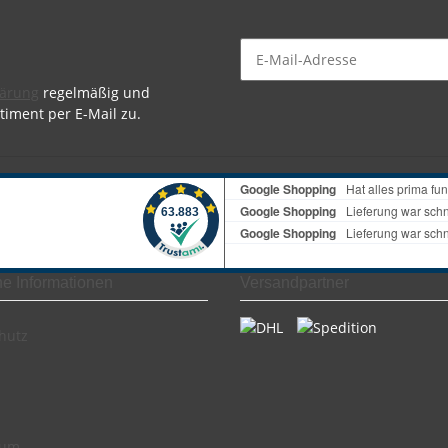
lärung
regelmäßig und
timent per E-Mail zu.
he Informationen
Versandpartner
hutz
sum