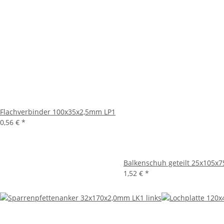
Flachverbinder 100x35x2,5mm LP1
0,56 €
*
Balkenschuh geteilt 25x105x
1,52 €
*