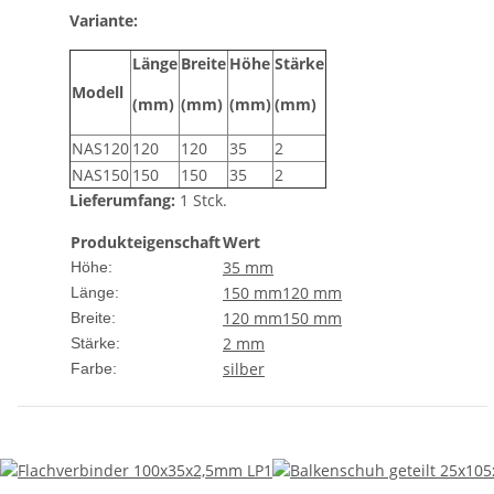
Variante:
Länge
Breite
Höhe
Stärke
Modell
(mm)
(mm)
(mm)
(mm)
NAS120
120
120
35
2
NAS150
150
150
35
2
Lieferumfang:
1 Stck.
Produkteigenschaft
Wert
35 mm
Höhe:
150 mm
120 mm
Länge:
120 mm
150 mm
Breite:
2 mm
Stärke:
silber
Farbe: