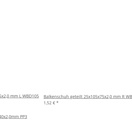
75x2,0 mm L WBD105
Balkenschuh geteilt 25x105x75x2,0 mm R W
1,52 €
*