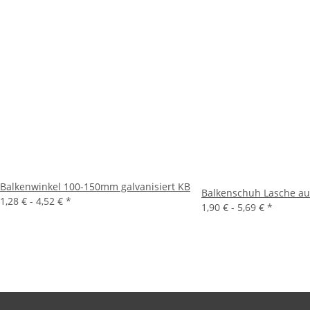
Balkenwinkel 100-150mm galvanisiert KB
Balkenschuh Lasche 
1,28 € -
4,52 €
*
1,90 € -
5,69 €
*