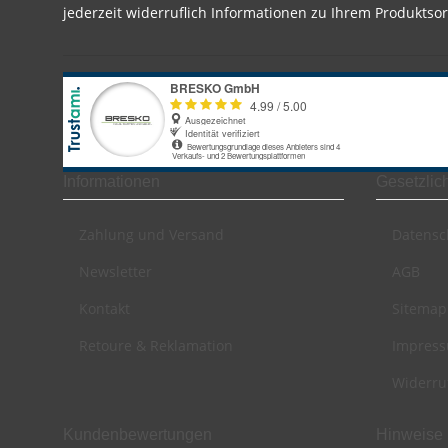
jederzeit widerruflich Informationen zu Ihrem Produktsor
Informationen
Gesetzlic
Zahlung und Versand
Datensc
Newsletter
AGB
Kontakt
Sitemap
Retoure & Reklamation
Impres
Widerru
Kundenbewertungen
Hinweise