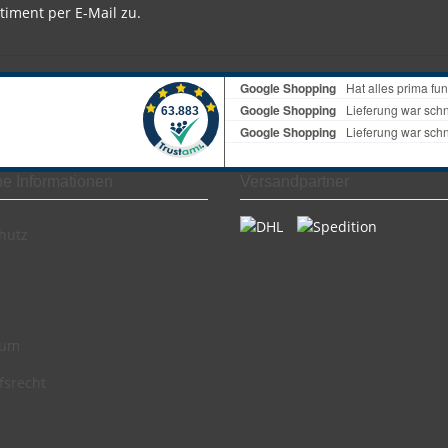
timent per E-Mail zu.
he Informationen
Versandpartner
hutz
sum
fsrecht