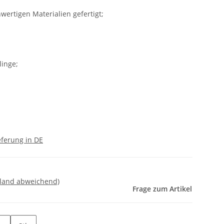
wertigen Materialien gefertigt;
linge;
eferung in DE
sland abweichend)
Frage zum Artikel