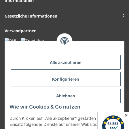
Informationen
Gesetzliche Informationen
Versandpartner
Bequem zahlen
Alle akzeptieren
Konfigurieren
Kundenbewertungen
Kundenbewertungen
Ablehnen
Hinweise
Wie wir Cookies & Co nutzen
* Alle Preise inkl. gesetzlicher USt., zzgl.
Versand
✕
Durch Klicken auf „Alle akzeptieren“ gestatten Sie den
* Kostenlose Rücksendung innerhalb Deutschlands für Privatpersonen
Einsatz folgender Dienste auf unserer Website: YouTube,
ausgenommen Speditionsversand