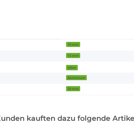
10 mm
13 mm
silber
Aluminium
20 mm
unden kauften dazu folgende Artike