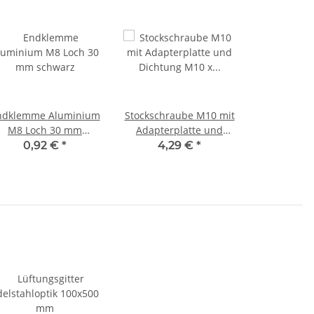
ndklemme Aluminium
Stockschraube M10 mit
M8 Loch 30 mm
Adapterplatte und
schwarz
Dichtung M10 x 250
0,92 €
*
4,29 €
*
mm