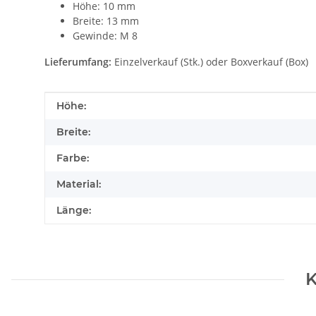
Höhe: 10 mm
Breite: 13 mm
Gewinde: M 8
Lieferumfang:
Einzelverkauf (Stk.) oder Boxverkauf (Box)
Produkteigenschaft
Wert
Höhe:
Breite:
Farbe:
Material:
Länge:
K