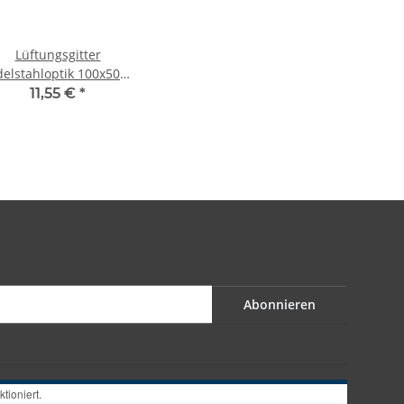
Lüftungsgitter
delstahloptik 100x500
mm
11,55 €
*
Abonnieren