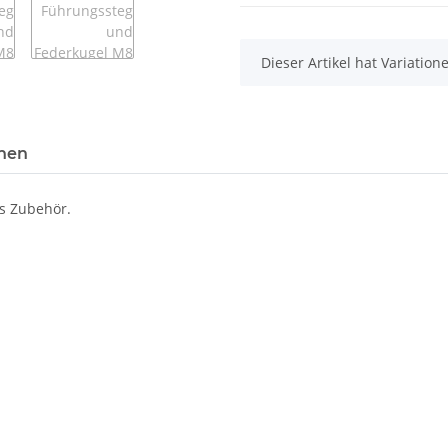
x
Dieser Artikel hat Variatio
onen
es Zubehör.