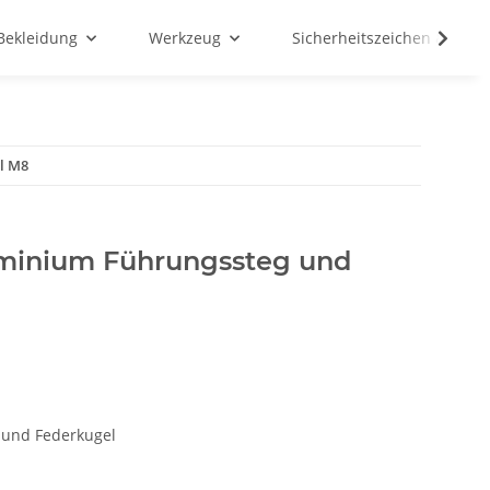
Bekleidung
Werkzeug
Sicherheitszeichen & Schil
l M8
uminium Führungssteg und
 und Federkugel