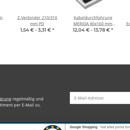
mm
Z-Verbinder 210/310
Kabeldurchführung
mm PD
MERIDA 80x160 mm
E
(schwarz, silber)
1,54 € -
3,31 €
*
12,04 € -
13,78 €
*
lärung
regelmäßig und
timent per E-Mail zu.