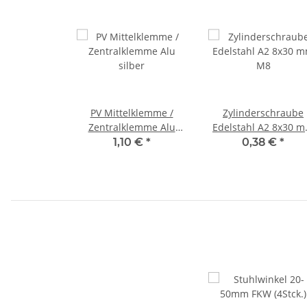
PV Mittelklemme /
Zylinderschraube
Zentralklemme Alu
Edelstahl A2 8x30 
silber
M8
1,10 €
*
0,38 €
*