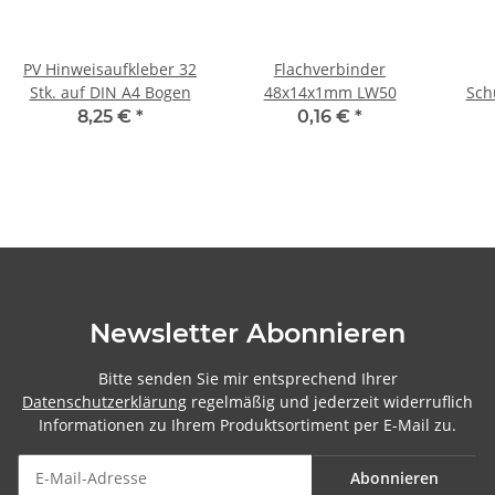
PV Hinweisaufkleber 32
Flachverbinder
Stk. auf DIN A4 Bogen
48x14x1mm LW50
Sch
8,25 €
*
0,16 €
*
Newsletter Abonnieren
Bitte senden Sie mir entsprechend Ihrer
Datenschutzerklärung
regelmäßig und jederzeit widerruflich
Informationen zu Ihrem Produktsortiment per E-Mail zu.
Abonnieren