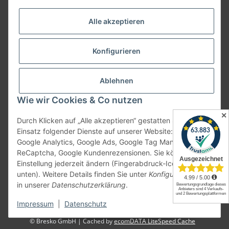
Alle akzeptieren
Konfigurieren
Kundenbewertungen
Kundenbewertungen
Ablehnen
Hinweise
Wie wir Cookies & Co nutzen
* Alle Preise inkl. gesetzlicher USt., zzgl.
Versand
✕
Durch Klicken auf „Alle akzeptieren“ gestatten Sie den
* Kostenlose Rücksendung innerhalb Deutschlands für Privatpersonen
Einsatz folgender Dienste auf unserer Website: YouTube,
ausgenommen Speditionsversand
Google Analytics, Google Ads, Google Tag Manager,
ReCaptcha, Google Kundenrezensionen. Sie können die
** gilt für Lieferungen innerhalb Deutschlands ausgenommen
Einstellung jederzeit ändern (Fingerabdruck-Icon links
Speditionsversand, Lieferzeiten für andere Länder entnehmen Sie bitte der
unten). Weitere Details finden Sie unter
Konfigurieren
und
Schaltfläche mit den
Versandinformationen
in unserer
Datenschutzerklärung
.
* , zzgl.
Versand
Impressum
|
Datenschutz
© Bresko GmbH | Cached by
ecomDATA LiteSpeed Cache