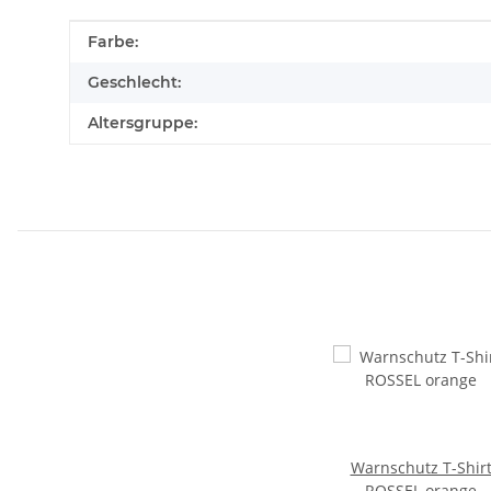
Produkteigenschaft
Wert
Farbe:
Geschlecht:
Altersgruppe:
Warnschutz T-Shir
ROSSEL orange