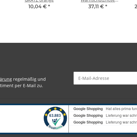
TRAUN orange
10,04 €
*
37,11 €
*
lärung
regelmäßig und
timent per E-Mail zu.