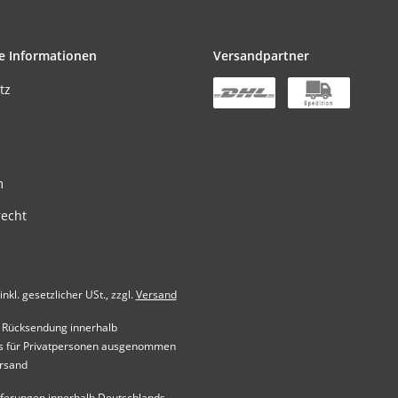
e Informationen
Versandpartner
tz
m
recht
inkl. gesetzlicher USt., zzgl.
Versand
 Rücksendung innerhalb
s für Privatpersonen ausgenommen
ersand
Lieferungen innerhalb Deutschlands