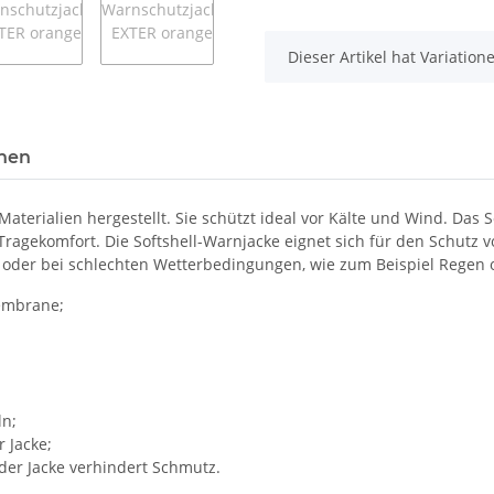
x
Dieser Artikel hat Variatio
onen
rialien hergestellt. Sie schützt ideal vor Kälte und Wind. Das Soft
gekomfort. Die Softshell-Warnjacke eignet sich für den Schutz v
cht oder bei schlechten Wetterbedingungen, wie zum Beispiel Regen 
Membrane;
ln;
 Jacke;
der Jacke verhindert Schmutz.