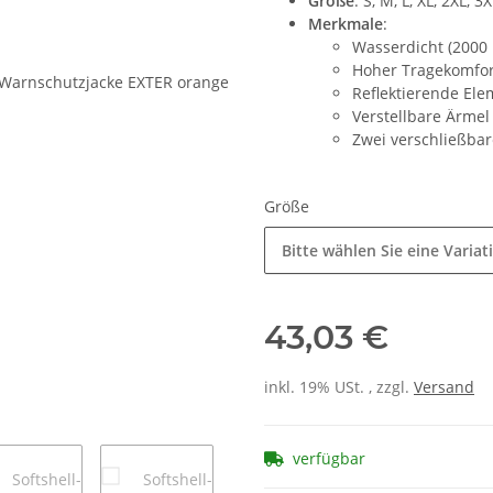
Größe
: S, M, L, XL, 2XL, 3
Merkmale
:
Wasserdicht (2000
Hoher Tragekomfort
Reflektierende Ele
Verstellbare Ärme
Zwei verschließba
Größe
Bitte wählen Sie eine Variat
43,03 €
inkl. 19% USt. , zzgl.
Versand
verfügbar