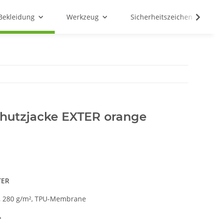
Bekleidung
Werkzeug
Sicherheitszeichen & Schil
chutzjacke EXTER orange
TER
r, 280 g/m², TPU-Membrane