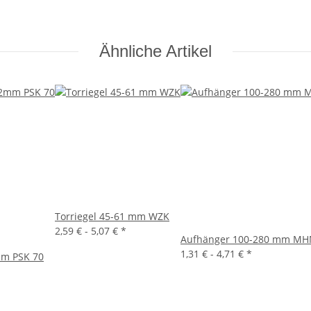
Ähnliche Artikel
Torriegel 45-61 mm WZK
2,59 € -
5,07 €
*
Aufhänger 100-280 mm M
1,31 € -
4,71 €
*
mm PSK 70