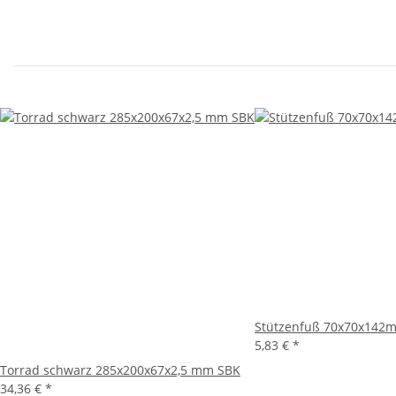
Stützenfuß 70x70x142
5,83 €
*
Torrad schwarz 285x200x67x2,5 mm SBK
34,36 €
*