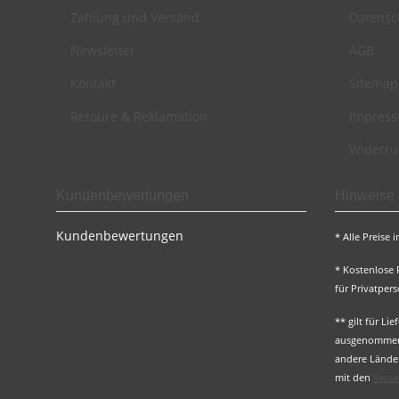
Zahlung und Versand
Datensc
Newsletter
AGB
Kontakt
Sitemap
Retoure & Reklamation
Impres
Widerru
Kundenbewertungen
Hinweise
Kundenbewertungen
* Alle Preise i
* Kostenlose
für Privatpe
** gilt für L
ausgenommen S
andere Länder
mit den
Versa