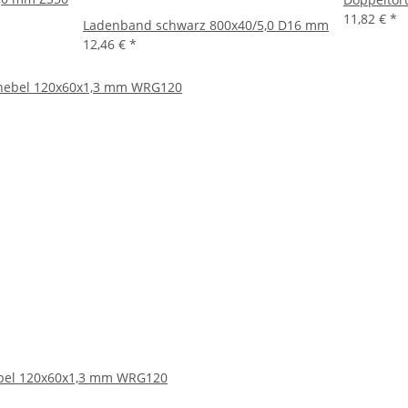
11,82 €
*
Ladenband schwarz 800x40/5,0 D16 mm
12,46 €
*
ebel 120x60x1,3 mm WRG120