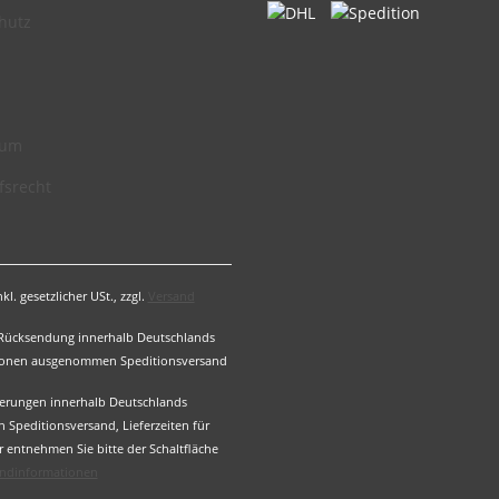
hutz
sum
fsrecht
nkl. gesetzlicher USt., zzgl.
Versand
 Rücksendung innerhalb Deutschlands
rsonen ausgenommen Speditionsversand
ieferungen innerhalb Deutschlands
peditionsversand, Lieferzeiten für
 entnehmen Sie bitte der Schaltfläche
ndinformationen